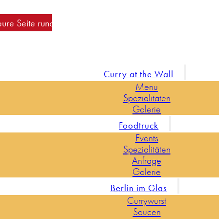
ite rund um die Currywurst
Curry at the Wall
Menu
Spezialitäten
Galerie
Foodtruck
Events
Spezialitäten
Anfrage
Galerie
Berlin im Glas
Currywurst
Saucen