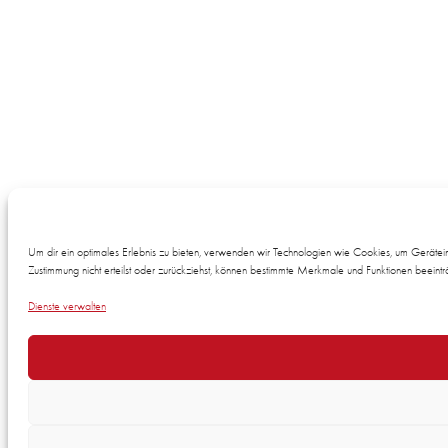
Um dir ein optimales Erlebnis zu bieten, verwenden wir Technologien wie Cookies, um Gerätei
Zustimmung nicht erteilst oder zurückziehst, können bestimmte Merkmale und Funktionen beeintr
Dienste verwalten