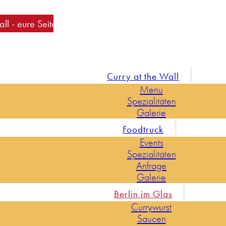
ure Seite rund um die Currywurst
Curry at the Wall
Menu
Spezialitäten
Galerie
Foodtruck
Events
Spezialitäten
Anfrage
Galerie
Berlin im Glas
Currywurst
Saucen